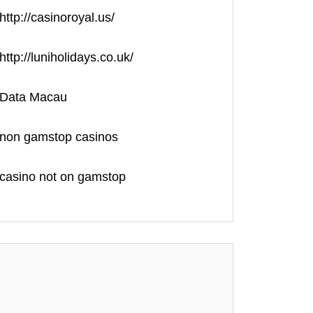
http://casinoroyal.us/
http://luniholidays.co.uk/
Data Macau
non gamstop casinos
casino not on gamstop