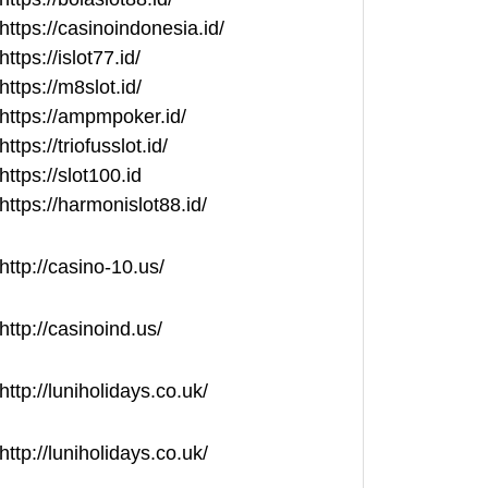
https://casinoindonesia.id/
https://islot77.id/
https://m8slot.id/
https://ampmpoker.id/
https://triofusslot.id/
https://slot100.id
https://harmonislot88.id/
http://casino-10.us/
http://casinoind.us/
http://luniholidays.co.uk/
http://luniholidays.co.uk/