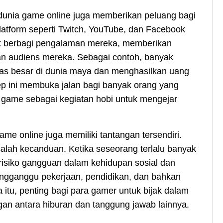
 dunia game online juga memberikan peluang bagi
latform seperti Twitch, YouTube, dan Facebook
 berbagi pengalaman mereka, memberikan
ngan audiens mereka. Sebagai contoh, banyak
as besar di dunia maya dan menghasilkan uang
sep ini membuka jalan bagi banyak orang yang
ame sebagai kegiatan hobi untuk mengejar
e online juga memiliki tantangan tersendiri.
alah kecanduan. Ketika seseorang terlalu banyak
risiko gangguan dalam kehidupan sosial dan
ngganggu pekerjaan, pendidikan, dan bahkan
itu, penting bagi para gamer untuk bijak dalam
n antara hiburan dan tanggung jawab lainnya.