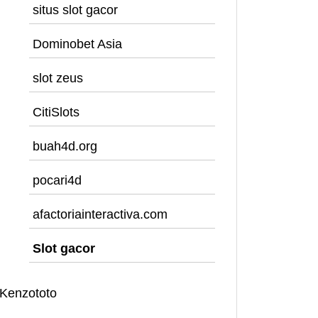
situs slot gacor
Dominobet Asia
slot zeus
CitiSlots
buah4d.org
pocari4d
afactoriainteractiva.com
Slot gacor
Kenzototo