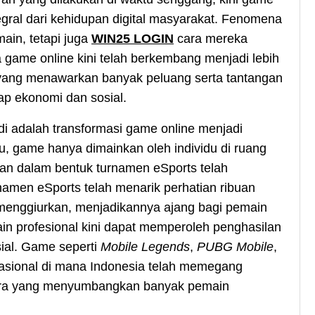
egral dari kehidupan digital masyarakat. Fenomena
ain, tetapi juga
WIN25 LOGIN
cara mereka
ia game online kini telah berkembang menjadi lebih
 yang menawarkan banyak peluang serta tantangan
p ekonomi dan sosial.
di adalah transformasi game online menjadi
u, game hanya dimainkan oleh individu di ruang
ran dalam bentuk turnamen eSports telah
namen eSports telah menarik perhatian ribuan
menggiurkan, menjadikannya ajang bagi pemain
main profesional kini dapat memperoleh penghasilan
sial. Game seperti
Mobile Legends
,
PUBG Mobile
,
sional di mana Indonesia telah memegang
gara yang menyumbangkan banyak pemain