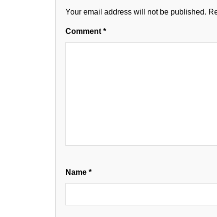
Your email address will not be published.
Re
Comment
*
Name
*