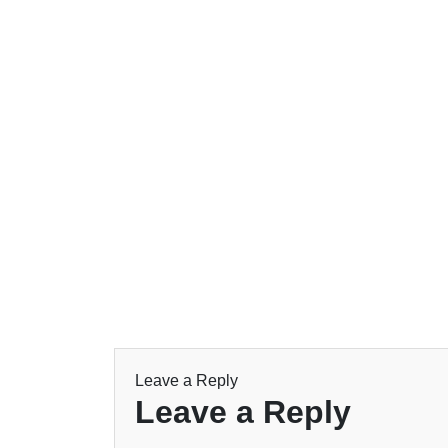
Leave a Reply
Leave a Reply