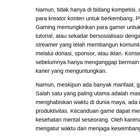
Namun, tidak hanya di bidang kompetisi,
para kreator konten untuk berkembang. P
Gaming memungkinkan para gamer untuk
tutorial, atau sekadar bersosialisasi de
streamer yang telah membangun komunit
melalui donasi, sponsor, atau iklan. Kon
sebelumnya hanya menganggap bermain g
karier yang menguntungkan.
Namun, meskipun ada banyak manfaat, gam
Salah satu yang paling utama adalah mas
menghabiskan waktu di dunia maya, ada 
produktivitas. Kecanduan game dapat me
kesehatan mental seseorang. Oleh karena 
mengatur waktu dan menjaga keseimbanga