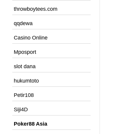
throwboytees.com
qqdewa
Casino Online
Mposport
slot dana
hukumtoto
Petir108
Siji4D
Poker88 Asia