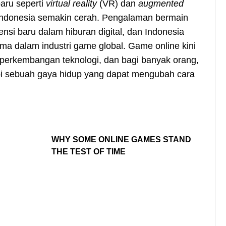
baru seperti
virtual reality
(VR) dan
augmented
Indonesia semakin cerah. Pengalaman bermain
si baru dalam hiburan digital, dan Indonesia
ma dalam industri game global. Game online kini
i perkembangan teknologi, dan bagi banyak orang,
api sebuah gaya hidup yang dapat mengubah cara
WHY SOME ONLINE GAMES STAND
THE TEST OF TIME