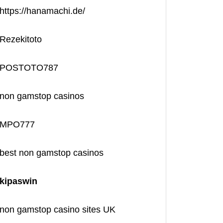
https://hanamachi.de/
Rezekitoto
POSTOTO787
non gamstop casinos
MPO777
best non gamstop casinos
kipaswin
non gamstop casino sites UK