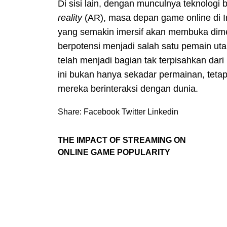
Di sisi lain, dengan munculnya teknologi 
reality
(AR), masa depan game online di 
yang semakin imersif akan membuka dimen
berpotensi menjadi salah satu pemain uta
telah menjadi bagian tak terpisahkan dar
ini bukan hanya sekadar permainan, tet
mereka berinteraksi dengan dunia.
Share:
Facebook
Twitter
Linkedin
THE IMPACT OF STREAMING ON
ONLINE GAME POPULARITY